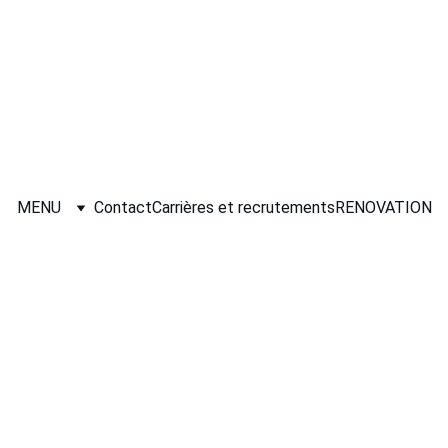
yage auto
vitres teintée
rénovation habitacle
 protections carr
MENU
Contact
Carrières et recrutements
RENOVATION