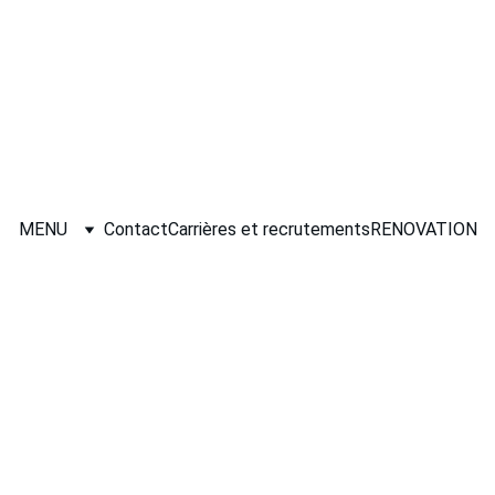
yage auto
vitres teintée
rénovation habitacle
 protections carr
MENU
Contact
Carrières et recrutements
RENOVATION